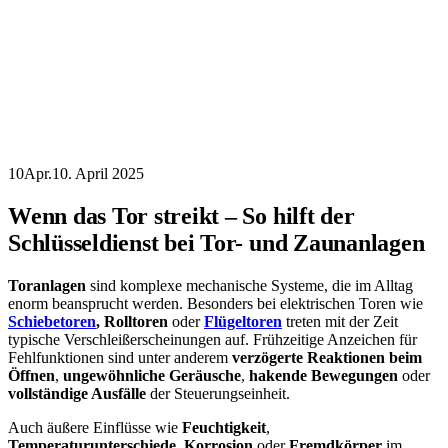
10
Apr.
10. April 2025
Wenn das Tor streikt – So hilft der
Schlüsseldienst bei Tor- und Zaunanlagen
Toranlagen
sind komplexe mechanische Systeme, die im Alltag
enorm beansprucht werden. Besonders bei elektrischen Toren wie
Schiebetoren
, Rolltoren
oder
Flügeltoren
treten mit der Zeit
typische Verschleißerscheinungen auf. Frühzeitige Anzeichen für
Fehlfunktionen sind unter anderem
verzögerte Reaktionen beim
Öffnen
,
ungewöhnliche Geräusche
,
hakende Bewegungen
oder
vollständige Ausfälle
der Steuerungseinheit.
Auch äußere Einflüsse wie
Feuchtigkeit
,
Temperaturunterschiede
,
Korrosion
oder
Fremdkörper
im