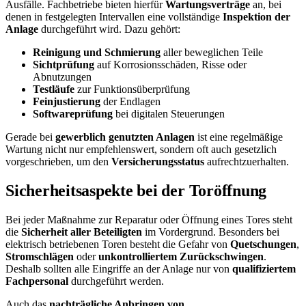
Ausfälle. Fachbetriebe bieten hierfür
Wartungsverträge
an, bei
denen in festgelegten Intervallen eine vollständige
Inspektion der
Anlage
durchgeführt wird. Dazu gehört:
Reinigung und Schmierung
aller beweglichen Teile
Sichtprüfung
auf Korrosionsschäden, Risse oder
Abnutzungen
Testläufe
zur Funktionsüberprüfung
Feinjustierung
der Endlagen
Softwareprüfung
bei digitalen Steuerungen
Gerade bei
gewerblich genutzten Anlagen
ist eine regelmäßige
Wartung nicht nur empfehlenswert, sondern oft auch gesetzlich
vorgeschrieben, um den
Versicherungsstatus
aufrechtzuerhalten.
Sicherheitsaspekte bei der Toröffnung
Bei jeder Maßnahme zur Reparatur oder Öffnung eines Tores steht
die
Sicherheit aller Beteiligten
im Vordergrund. Besonders bei
elektrisch betriebenen Toren besteht die Gefahr von
Quetschungen
,
Stromschlägen
oder
unkontrolliertem Zurückschwingen
.
Deshalb sollten alle Eingriffe an der Anlage nur von
qualifiziertem
Fachpersonal
durchgeführt werden.
Auch das
nachträgliche Anbringen von