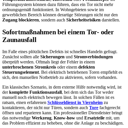
Führungssystem können dazu führen, dass ein Tor nicht mehr
ordnungsgemäß funktioniert. In Wohngebieten sowie im
gewerblichen Bereich können derartige Störungen nicht nur den
Zugang blockieren
, sondern auch
Sicherheitsrisiken
darstellen.
Sofortmaßnahmen bei einem Tor- oder
Zaunausfall
Im Falle eines plötzlichen Defekts ist schnelles Handeln gefragt.
Zunächst sollten alle
Sicherungen
und
Stromverbindungen
überprüft werden. Oftmals liegt der Fehler in einem
unterbrochenen Stromkreis
oder einem
defekten
Steuerungselement
. Bei elektrisch betriebenen Toren empfiehlt es
sich, den manuellen Notbetrieb zu aktivieren, sofern vorhanden.
Ein klassisches Szenario, in dem externe Hilfe notwendig wird, ist
der
komplette Funktionsausfall
, bei dem sich das Tor weder
manuell noch elektrisch bewegen lässt. In solchen Fällen ist es
ratsam, einen erfahrenen
Schlüsseldienst in Viernheim
zu
kontaktieren, der nicht nur Türen, sondern auch
Tore
fachgerecht
öffnen und reparieren kann. Ein professioneller Dienstleister bringt
das notwendige
Werkzeug
,
Know-how
und
Ersatzteile
mit, um
das Problem effizient zu beheben, ohne die Anlage zu beschädigen.