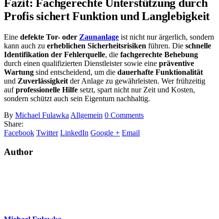
Fazit: Fachgerechte Unterstützung durch
Profis sichert Funktion und Langlebigkeit
Eine
defekte Tor- oder
Zaunanlage
ist nicht nur ärgerlich, sondern
kann auch zu
erheblichen Sicherheitsrisiken
führen. Die
schnelle
Identifikation der Fehlerquelle
, die
fachgerechte Behebung
durch einen qualifizierten Dienstleister sowie eine
präventive
Wartung
sind entscheidend, um die
dauerhafte Funktionalität
und
Zuverlässigkeit
der Anlage zu gewährleisten. Wer frühzeitig
auf
professionelle Hilfe
setzt, spart nicht nur Zeit und Kosten,
sondern schützt auch sein Eigentum nachhaltig.
By
Michael Fulawka
Allgemein
0 Comments
Share:
Facebook
Twitter
LinkedIn
Google +
Email
Author