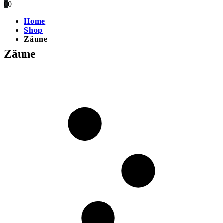
0
0
Home
Shop
Zäune
Zäune