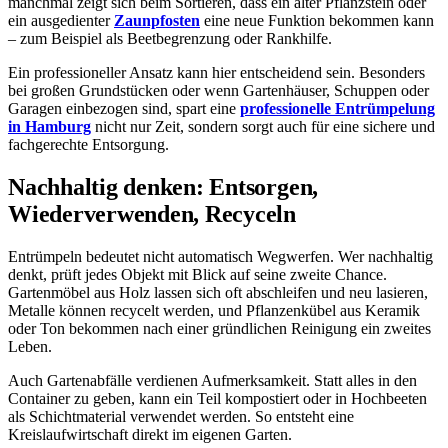
manchmal zeigt sich beim Sortieren, dass ein alter Pflanzstein oder
ein ausgedienter
Zaunpfosten
eine neue Funktion bekommen kann
– zum Beispiel als Beetbegrenzung oder Rankhilfe.
Ein professioneller Ansatz kann hier entscheidend sein. Besonders
bei großen Grundstücken oder wenn Gartenhäuser, Schuppen oder
Garagen einbezogen sind, spart eine
professionelle Entrümpelung
in Hamburg
nicht nur Zeit, sondern sorgt auch für eine sichere und
fachgerechte Entsorgung.
Nachhaltig denken: Entsorgen,
Wiederverwenden, Recyceln
Entrümpeln bedeutet nicht automatisch Wegwerfen. Wer nachhaltig
denkt, prüft jedes Objekt mit Blick auf seine zweite Chance.
Gartenmöbel aus Holz lassen sich oft abschleifen und neu lasieren,
Metalle können recycelt werden, und Pflanzenkübel aus Keramik
oder Ton bekommen nach einer gründlichen Reinigung ein zweites
Leben.
Auch Gartenabfälle verdienen Aufmerksamkeit. Statt alles in den
Container zu geben, kann ein Teil kompostiert oder in Hochbeeten
als Schichtmaterial verwendet werden. So entsteht eine
Kreislaufwirtschaft direkt im eigenen Garten.