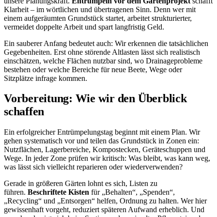
unsere Planungskraft.
Entrümpeln vor dem Gartenprojekt
schafft
Klarheit – im wörtlichen und übertragenen Sinn. Denn wer mit
einem aufgeräumten Grundstück startet, arbeitet strukturierter,
vermeidet doppelte Arbeit und spart langfristig Geld.
Ein sauberer Anfang bedeutet auch: Wir erkennen die tatsächlichen
Gegebenheiten. Erst ohne störende Altlasten lässt sich realistisch
einschätzen, welche Flächen nutzbar sind, wo Drainageprobleme
bestehen oder welche Bereiche für neue Beete, Wege oder
Sitzplätze infrage kommen.
Vorbereitung: Wie wir den Überblick
schaffen
Ein erfolgreicher Entrümpelungstag beginnt mit einem Plan. Wir
gehen systematisch vor und teilen das Grundstück in Zonen ein:
Nutzflächen, Lagerbereiche, Kompostecken, Geräteschuppen und
Wege. In jeder Zone prüfen wir kritisch: Was bleibt, was kann weg,
was lässt sich vielleicht reparieren oder wiederverwenden?
Gerade in größeren Gärten lohnt es sich, Listen zu
führen.
Beschriftete Kisten
für „Behalten“, „Spenden“,
„Recycling“ und „Entsorgen“ helfen, Ordnung zu halten. Wer hier
gewissenhaft vorgeht, reduziert späteren Aufwand erheblich. Und