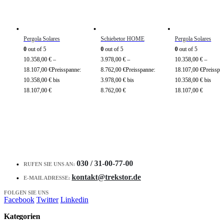
Pergola Solares
Schiebetor HOME
Pergola Solares
0
out of 5
0
out of 5
0
out of 5
10.358,00
€
–
3.978,00
€
–
10.358,00
€
–
18.107,00
€
Preisspanne:
8.762,00
€
Preisspanne:
18.107,00
€
Preissp
10.358,00 € bis
3.978,00 € bis
10.358,00 € bis
18.107,00 €
8.762,00 €
18.107,00 €
030 / 31-00-77-00
RUFEN SIE UNS AN:
kontakt@trekstor.de
E-MAIL ADRESSE:
FOLGEN SIE UNS
Facebook
Twitter
Linkedin
Kategorien