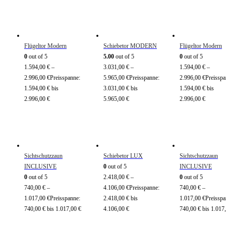
Flügeltor Modern
Schiebetor MODERN
Flügeltor Modern
0
out of 5
5.00
out of 5
0
out of 5
1.594,00
€
–
3.031,00
€
–
1.594,00
€
–
2.996,00
€
Preisspanne:
5.965,00
€
Preisspanne:
2.996,00
€
Preisspa
1.594,00 € bis
3.031,00 € bis
1.594,00 € bis
2.996,00 €
5.965,00 €
2.996,00 €
Sichtschutzzaun
Schiebetor LUX
Sichtschutzzaun
INCLUSIVE
0
out of 5
INCLUSIVE
0
out of 5
2.418,00
€
–
0
out of 5
740,00
€
–
4.106,00
€
Preisspanne:
740,00
€
–
1.017,00
€
Preisspanne:
2.418,00 € bis
1.017,00
€
Preisspa
740,00 € bis 1.017,00 €
4.106,00 €
740,00 € bis 1.017