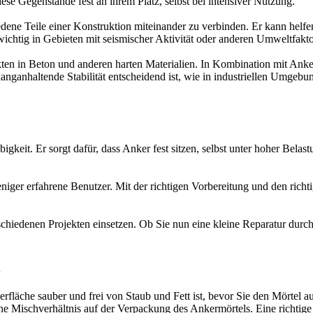
e Gegenstände fest an ihrem Platz, selbst bei intensiver Nutzung.
ene Teile einer Konstruktion miteinander zu verbinden. Er kann helf
ichtig in Gebieten mit seismischer Aktivität oder anderen Umweltfaktore
ten in Beton und anderen harten Materialien. In Kombination mit Anker
anganhaltende Stabilität entscheidend ist, wie in industriellen Umgeb
keit. Er sorgt dafür, dass Anker fest sitzen, selbst unter hoher Belas
eniger erfahrene Benutzer. Mit der richtigen Vorbereitung und den rich
schiedenen Projekten einsetzen. Ob Sie nun eine kleine Reparatur durc
l
berfläche sauber und frei von Staub und Fett ist, bevor Sie den Mörtel a
 Mischverhältnis auf der Verpackung des Ankermörtels. Eine richtige 