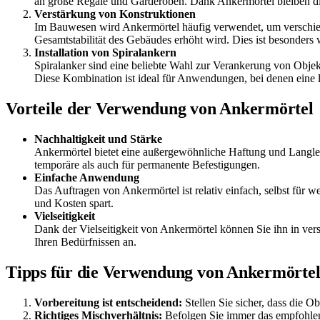
an große Regale und Garderoben. Dank Ankermörtel bleiben dies
Verstärkung von Konstruktionen
Im Bauwesen wird Ankermörtel häufig verwendet, um verschied
Gesamtstabilität des Gebäudes erhöht wird. Dies ist besonders w
Installation von Spiralankern
Spiralanker sind eine beliebte Wahl zur Verankerung von Objek
Diese Kombination ist ideal für Anwendungen, bei denen eine l
Vorteile der Verwendung von Ankermörtel
Nachhaltigkeit und Stärke
Ankermörtel bietet eine außergewöhnliche Haftung und Langlebig
temporäre als auch für permanente Befestigungen.
Einfache Anwendung
Das Auftragen von Ankermörtel ist relativ einfach, selbst für w
und Kosten spart.
Vielseitigkeit
Dank der Vielseitigkeit von Ankermörtel können Sie ihn in ver
Ihren Bedürfnissen an.
Tipps für die Verwendung von Ankermörte
Vorbereitung ist entscheidend:
Stellen Sie sicher, dass die O
Richtiges Mischverhältnis:
Befolgen Sie immer das empfohlene